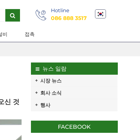
Hotline
086 888 3517
설비
접촉
뉴스 일람
시장 뉴스
회사 소식
 오신 것
행사
FACEBOOK