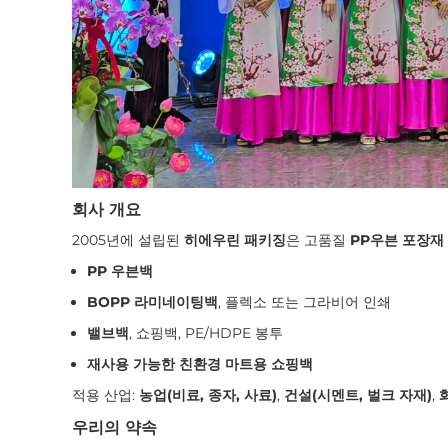
회사 개요
2005년에 설립된
히에우린 패키징
은 고품질
PP우븐 포장재
PP 우븐백
BOPP 라미네이팅백
, 플렉소 또는 그라비어 인쇄
밸브백
, 쇼핑백, PE/HDPE 봉투
재사용 가능한 친환경 마트용 쇼핑백
적용 산업:
농업(비료, 종자, 사료)
,
건설(시멘트, 벌크 자재)
,
우리의 약속