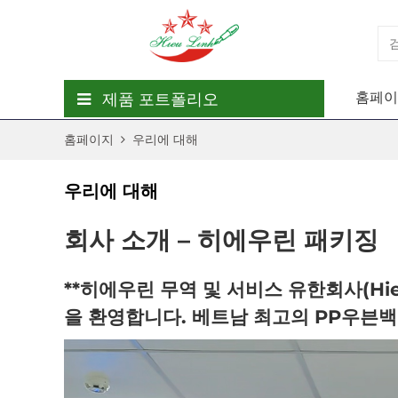
홈페이
제품 포트폴리오
홈페이지
우리에 대해
플라스틱 비즈
플라스
우리에 대해
재활
회사 소개 – 히에우린 패키징
**히에우린 무역 및 서비스 유한회사(Hieu Li
을 환영합니다. 베트남 최고의
PP우븐백