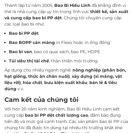
Thành lập từ năm 2005,
Bao Bì Hiếu Linh
đã khẳng định vị
thế là nhà cung cấp uy tín trong lĩnh vực
thiết kế, sản xuất
và cung cấp bao bì PP dệt
. Chúng tôi chuyên cung cấp
các loại bao bì như:
Bao bì PP dệt
Bao BOPP cán màng
in Flexo hoặc in ống đồng
Bao bì van
, bao có quai xách, bao PE, HDPE
Túi siêu thị tái chế
, thân thiện môi trường
Áp dụng cho nhiều ngành nghề:
nông nghiệp (phân bón,
hạt giống, thức ăn chăn nuôi)
,
xây dựng (xi măng, vật
liệu rời)
,
hóa chất
,
bưu kiện xuất khẩu
,
bán lẻ & tiêu
dùng
v.v.
Cam kết của chúng tôi
Với hơn 20 năm kinh nghiệm, Bao Bì Hiếu Linh cam kết
cung cấp
bao bì PP dệt chất lượng cao
, đảm bảo đúng
tiến độ và mức giá cạnh tranh. Các sản phẩm bao bì PP của
chúng tôi đã được tin dùng tại nhiều thị trường khắt khe