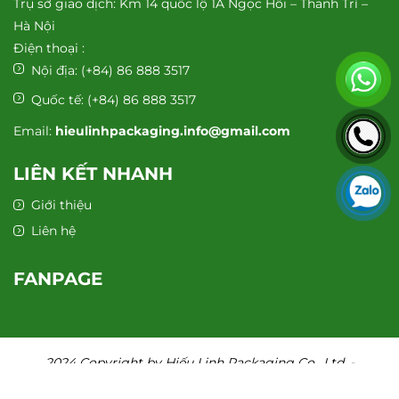
Trụ sở giao dịch: Km 14 quốc lộ 1A Ngọc Hồi – Thanh Trì –
Hà Nội
Điện thoại :
Nội địa:
(+84) 86 888 3517
Quốc tế:
(+84) 86 888 3517
Email:
hieulinhpackaging.info@gmail.com
LIÊN KẾT NHANH
Giới thiệu
Liên hệ
FANPAGE
2024 Copyright by Hiếu Linh Packaging Co., Ltd. -
ppwovenbagsvietnam.com