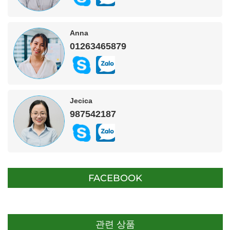
Anna
01263465879
Jecica
987542187
FACEBOOK
관련 상품